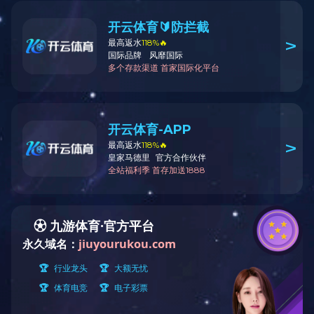
leyu·乐鱼（中国）体育官方网站APP燃气险售卖业务正式上线，居民可在平台完成购买
2018-12-09 22:42:34
导读： 近日，燃气险售卖业务正式在leyu·乐鱼（中国）体育官
方网站APP上线，海口居民可通过下载leyu·乐鱼（中国）体育
官方网站APP在线完成购买家庭燃气险，无须多番奔波寻求燃
气安全保障。根据保险合同要求，燃气责任保险的责任...
世界地球日”海口公共自行车组织大型公益骑行盛筵，leyu·乐鱼（中国）体育官方网站与您同行
2018-12-09 22:41:51
4月22日第48个世界地球日，海口公共自行车在世纪公园音乐广
场组织了一场大型的关于爱的公益骑行盛筵，近千名市民及部
分热爱公益的企业踊跃参与了此次活动。该活动由主办方带
领...
团结友爱、情系民生