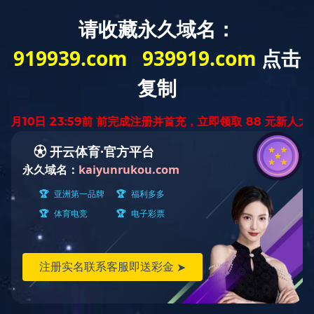
首页
>
新闻资讯
>
公司动态
>
新闻资讯
公司动态
行业资讯
公司动态